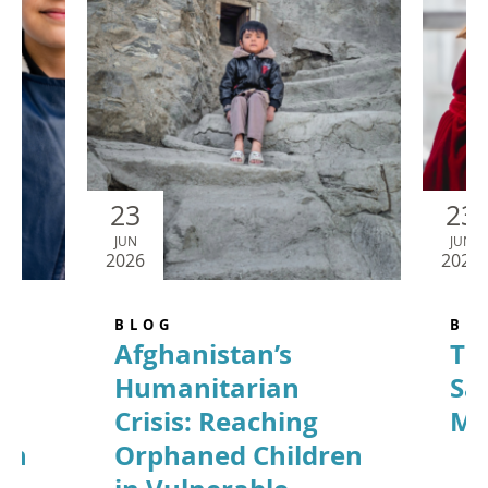
23
23
JUN
JUN
2026
2026
BLOG
BL
Afghanistan’s
Th
Humanitarian
Sac
Crisis: Reaching
Mu
ren
Orphaned Children