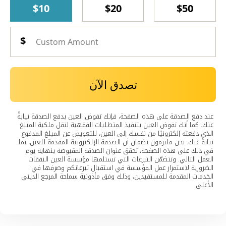
$10
$20
$50
تصدق الآن
عند دفع الصدقة على هذه الصفحة، فإنك تفوض العين بدفع الصدقة نيابةً
عنك. كما أنك تفوض العين بتنفيذ المتطلبات الفقهية لنقل ملكية المبلغ
الذي دفعته إلكترونيًا من نفسك إلى العين، للتعويض عن المبلغ المدفوع
نيابةً عنك. نحن ملتزمون بضمان أن الصدقة الإلكترونية المقدمة للعين، بما
في ذلك على هذه الصفحة، تحقق عنوان الصدقة المقبوضة بنهاية يوم
العمل التالي. وتتضمّن التبرعات التي تستلمها مؤسسة العين النفقات
الضرورية لاستمرار عمل المؤسسة في استقبال تبرعاتكم وصرفها في
الخدمات المقدمة للمستفيدين، وذلك وفق مأذونية سماحة المرجع الديني
الأعلى.